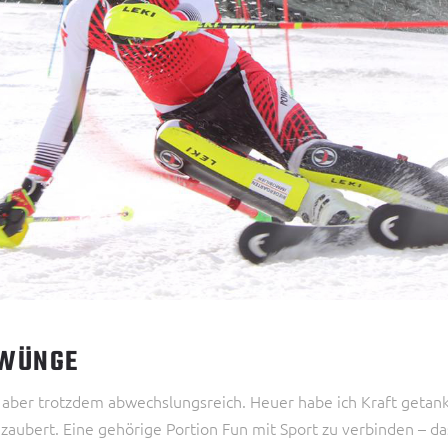
HWÜNGE
 aber trotzdem abwechslungsreich. Heuer habe ich Kraft getan
aubert. Eine gehörige Portion Fun mit Sport zu verbinden – da