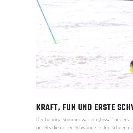
KRAFT, FUN UND ERSTE SC
Der heurige Sommer war ein „bissal“ anders –
bereits die ersten Schwünge in den Schnee gez