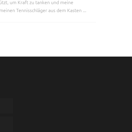
nützt, um Kraft zu tanken und meine
l meinen Tennisschläger aus dem Kasten