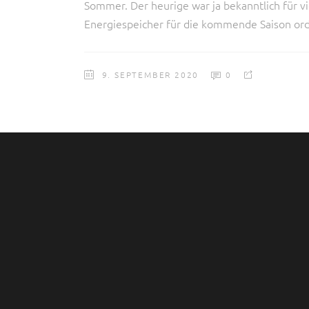
Sommer. Der heurige war ja bekanntlich für v
Energiespeicher für die kommende Saison ord
9. SEPTEMBER 2020
0